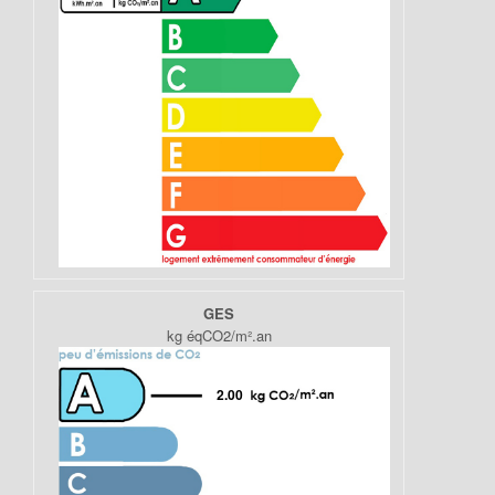
GES
kg éqCO2/m².an
2.00