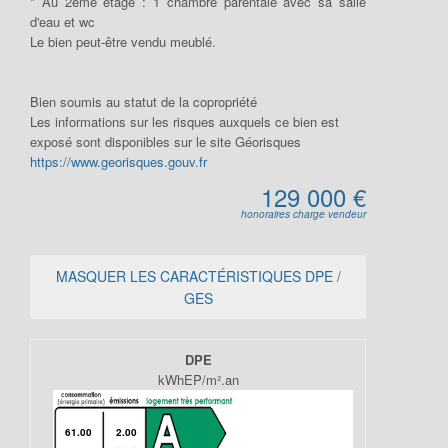
* Au 2ème étage : 1 chambre parentale avec sa salle
d'eau et wc
Le bien peut-être vendu meublé.
Bien soumis au statut de la copropriété
Les informations sur les risques auxquels ce bien est
exposé sont disponibles sur le site Géorisques
https://www.georisques.gouv.fr
129 000 €
honoraires charge vendeur
MASQUER LES CARACTÉRISTIQUES DPE /
GES
DPE
kWhEP/m².an
61.00
2.00