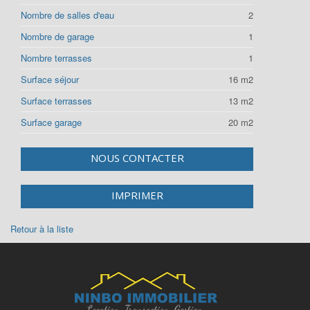
Nombre de salles d'eau
2
Nombre de garage
1
Nombre terrasses
1
Surface séjour
16 m2
Surface terrasses
13 m2
Surface garage
20 m2
NOUS CONTACTER
IMPRIMER
Retour à la liste