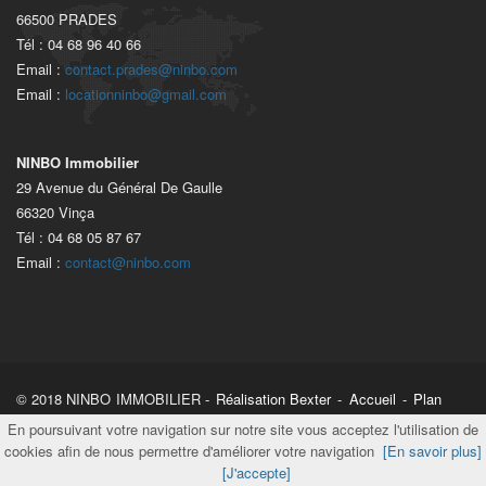
66500 PRADES
Tél : 04 68 96 40 66
Email :
contact.prades@ninbo.com
Email :
locationninbo@gmail.com
NINBO Immobilier
29 Avenue du Général De Gaulle
66320 Vinça
Tél : 04 68 05 87 67
Email :
contact@ninbo.com
© 2018 NINBO IMMOBILIER -
Réalisation Bexter
-
Accueil
-
Plan
du site
-
Honoraires
-
Mentions légales
En poursuivant votre navigation sur notre site vous acceptez l'utilisation de
cookies afin de nous permettre d'améliorer votre navigation
[En savoir plus]
[J'accepte]