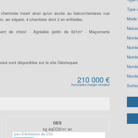
Type 
cheminée insert ainsi qu'un accès au balcon/terrasse vue
Mode 
in, wc séparé, 4 chambres dont 2 en enfilades.
Natur
ment de choix! - Agréable jardin de 621m² - Maçonnerie
Nomb
Nombr
Nombr
posé sont disponibles sur le site Géorisques
Nombr
Nombr
210 000 €
honoraires charge vendeur
Surfa
GES
kg éqCO2/m².an