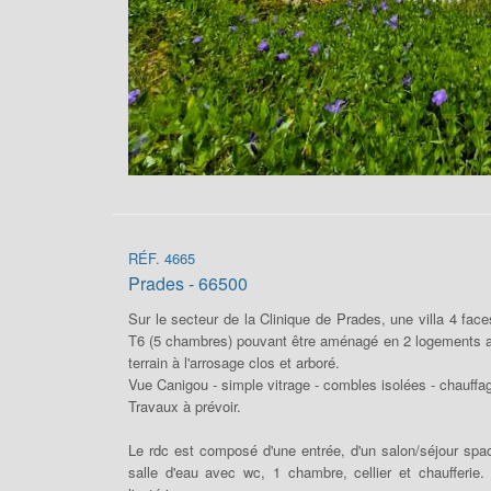
RÉF. 4665
Prades - 66500
Sur le secteur de la Clinique de Prades, une villa 4 fac
T6 (5 chambres) pouvant être aménagé en 2 logements a
terrain à l'arrosage clos et arboré.
Vue Canigou - simple vitrage - combles isolées - chauffag
Travaux à prévoir.
Le rdc est composé d'une entrée, d'un salon/séjour spac
salle d'eau avec wc, 1 chambre, cellier et chaufferi