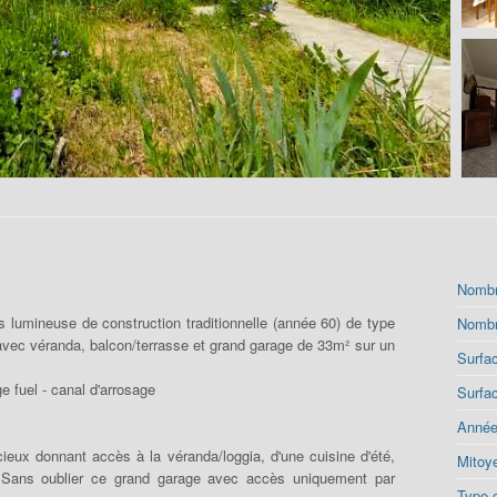
Nombr
es lumineuse de construction traditionnelle (année 60) de type
Nombr
vec véranda, balcon/terrasse et grand garage de 33m² sur un
Surfac
e fuel - canal d'arrosage
Surfac
Année
ieux donnant accès à la véranda/loggia, d'une cuisine d'été,
Mitoy
e. Sans oublier ce grand garage avec accès uniquement par
Type 