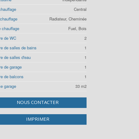
chauffage
Central
chauffage
Radiateur, Cheminée
e chauffage
Fuel, Bois
re de WC
2
e de salles de bains
1
e de salles d'eau
1
e de garage
1
e de balcons
1
ce garage
33 m2
NOUS CONTACTER
IMPRIMER