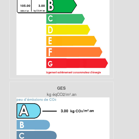
105.00
3.00
GES
kg éqCO2/m².an
3.00